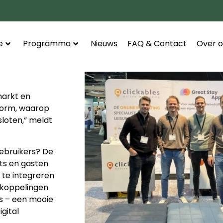
e
Programma
Nieuws
FAQ & Contact
Over o
markt en
form, waarop
loten,” meldt
ebruikers? De
ts en gasten
 te integreren
 koppelingen
’s – een mooie
gital