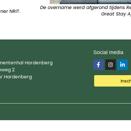
De overname werd afgerond tijdens Re
tner NRIT.
Great Stay 
Social media
mentenhal Hardenberg
eweg 2
V Hardenberg
Insc