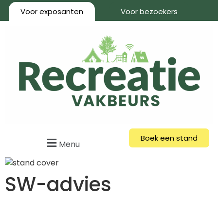
Voor exposanten
Voor bezoekers
Boek een stand
Menu
SW-advies