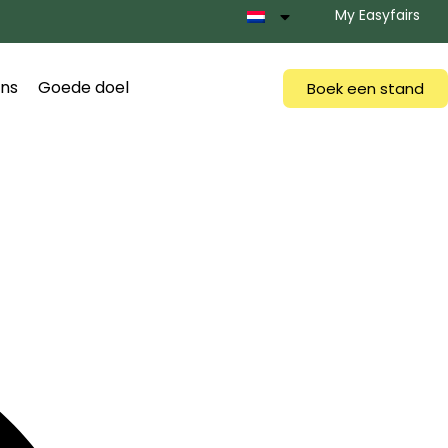
My Easyfairs
ns
Goede doel
Boek een stand