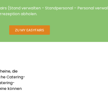
fairs (Stand verwalten – Standpersonal – Personal verw
rrezeption abholen.
ZU MY EASYFAIRS
heine, die
che Catering-
atering-
heine können