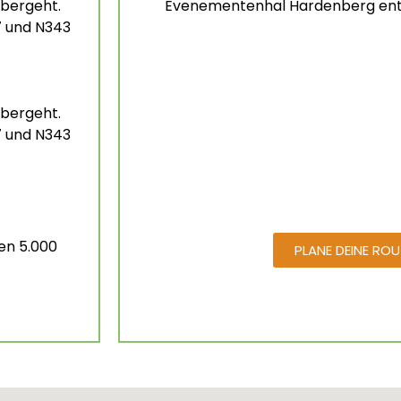
übergeht.
Evenementenhal Hardenberg ent
7 und N343
übergeht.
7 und N343
en 5.000
PLANE DEINE ROU