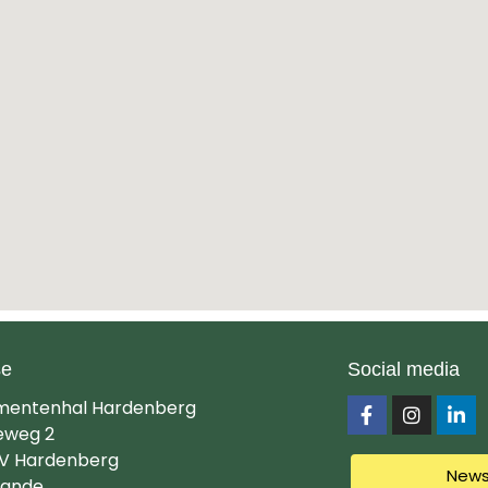
se
Social media
mentenhal Hardenberg
eweg 2
V Hardenberg
News
lande