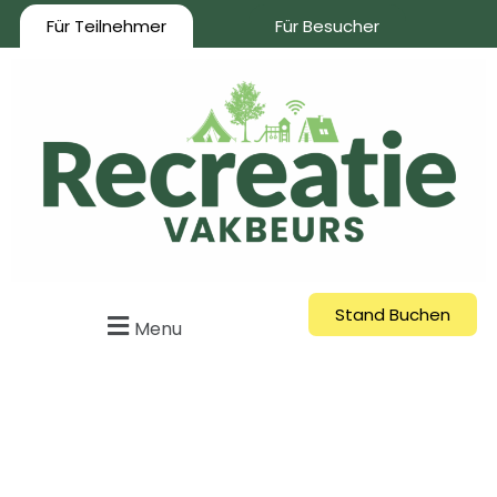
Für Teilnehmer
Für Besucher
Stand Buchen
Menu
Die Fachmesse in der
Benelux für eine
zukunftssichere