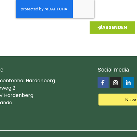
ABSENDEN
se
Social media
mentenhal Hardenberg
eweg 2
V Hardenberg
News
lande