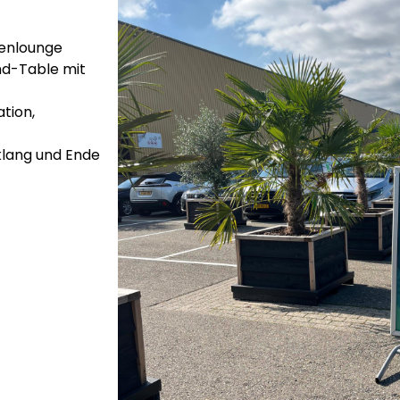
tenlounge
nd-Table mit
tion,
klang und Ende