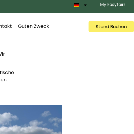
My Easyfairs
ntakt
Guten Zweck
Stand Buchen
Wir
tische
zen.