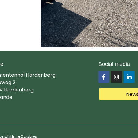
se
Social media
mentenhal Hardenberg
eweg 2
V Hardenberg
News
lande
richtlinie
Cookies