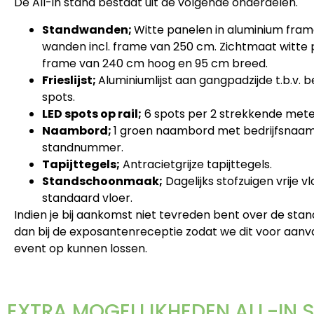
De All-in stand bestaat uit de volgende onderdelen.
Standwanden;
Witte panelen in aluminium fram
wanden incl. frame van 250 cm. Zichtmaat witte 
frame van 240 cm hoog en 95 cm breed.
Frieslijst;
Aluminiumlijst aan gangpadzijde t.b.v. 
spots.
LED spots op rail;
6 spots per 2 strekkende mete
Naambord;
1 groen naambord met bedrijfsnaa
standnummer.
Tapijttegels;
Antracietgrijze tapijttegels.
Standschoonmaak;
Dagelijks stofzuigen vrije 
standaard vloer.
Indien je bij aankomst niet tevreden bent over de sta
dan bij de exposantenreceptie zodat we dit voor aanv
event op kunnen lossen.
EXTRA MOGELIJKHEDEN ALL-IN 