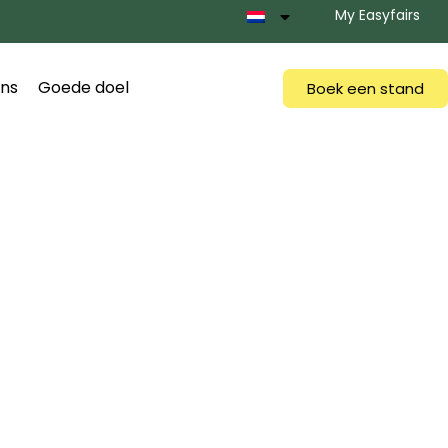
My Easyfairs
ns
Goede doel
Boek een stand