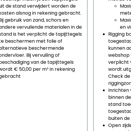
uit de stand verwijdert worden de
Maxi
kosten alsnog in rekening gebracht.
mete
Bij gebruik van zand, schors en
Maxi
andere vervuilende materialen in de
en vi
stand is het verplicht de tapijttegels
Rigging bo
te beschermen met folie of
toegesta
alternatieve beschermende
kunnen a
ondervloer. Bij vervuiling of
webshop o
beschadiging van de tapijttegels
verplicht
wordt € 50,00 per m² in rekening
wordt uit
gebracht
Check d
riggingzo
Inrichten 
binnen de
stand toeg
toegestaa
buiten de
Open zijd