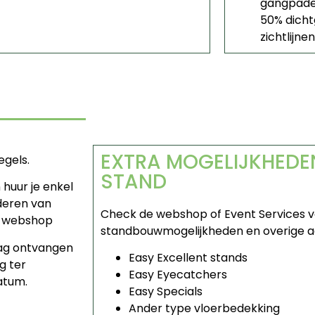
gangpade
50% dicht
zichtlijnen
EXTRA MOGELIJKHEDE
egels.
STAND
huur je enkel
jderen van
Check de webshop of Event Services v
de webshop
standbouwmogelijkheden en overige aa
aag ontvangen
Easy Excellent stands
g ter
Easy Eyecatchers
atum.
Easy Specials
Ander type vloerbedekking