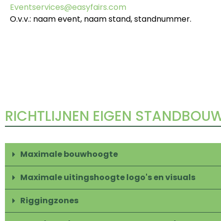
Eventservices@easyfairs.com
O.v.v.: naam event, naam stand, standnummer.
RICHTLIJNEN EIGEN STANDBOU
Maximale bouwhoogte
Maximale uitingshoogte logo's en visuals
Riggingzones