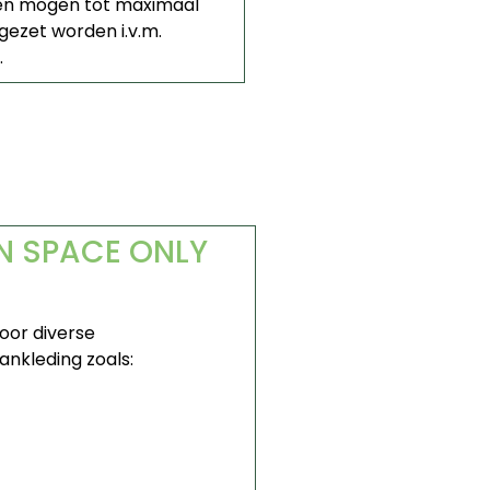
n mogen tot maximaal
gezet worden i.v.m.
.
N SPACE ONLY
oor diverse
nkleding zoals: