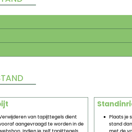
 STAND
ijt
Standinri
Verwijderen van tapijttegels dient
Plaats je 
vooraf aangevraagd te worden in de
stand dan
webshop. Indien je zelf tapijttegels
met de v