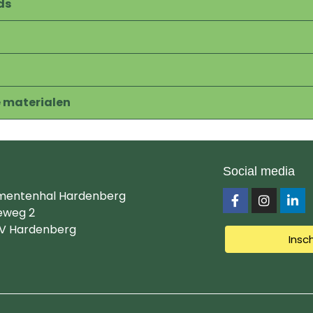
ds
e materialen
Social media
mentenhal Hardenberg
eweg 2
V Hardenberg
Insc