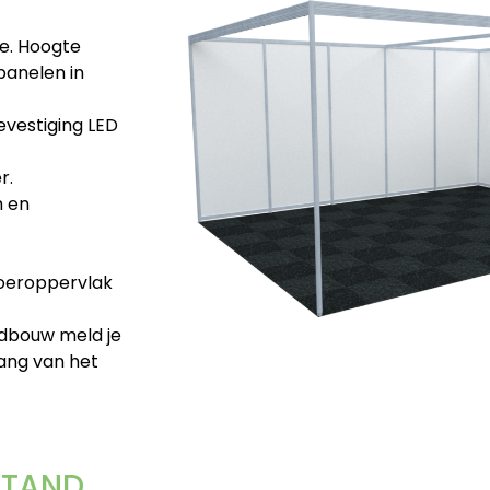
e. Hoogte
panelen in
bevestiging LED
r.
m en
vloeroppervlak
ndbouw meld je
ang van het
STAND