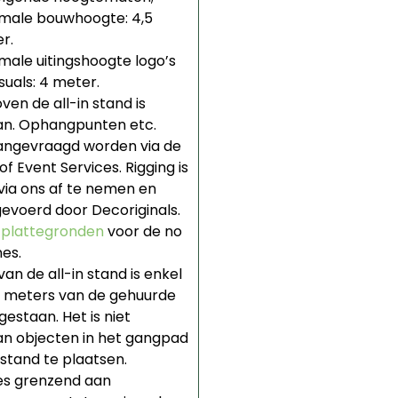
male bouwhoogte: 4,5
r.
male uitingshoogte logo’s
suals: 4 meter.
ven de all-in stand is
an. Ophangpunten etc.
angevraagd worden via de
f Event Services. Rigging is
 via ons af te nemen en
gevoerd door Decoriginals.
e
plattegronden
voor de no
nes.
van de all-in stand is enkel
 meters van de gehuurde
estaan. Het is niet
n objecten in het gangpad
 stand te plaatsen.
es grenzend aan