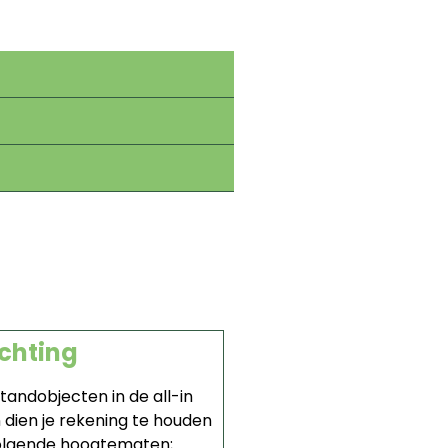
chting
standobjecten in de all-in
 dien je rekening te houden
olgende hoogtematen;