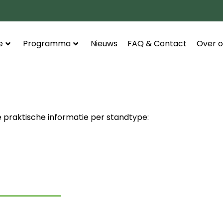
e
Programma
Nieuws
FAQ & Contact
Over o
le praktische informatie per standtype: