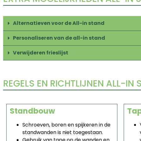
Alternatieven voor de All-in stand
Personaliseren van de all-in stand
Verwijderen frieslijst
REGELS EN RICHTLIJNEN ALL-IN
Standbouw
Tap
Schroeven, boren en spijkeren in de
standwanden is niet toegestaan.
Gebruik van tape op de wanden en