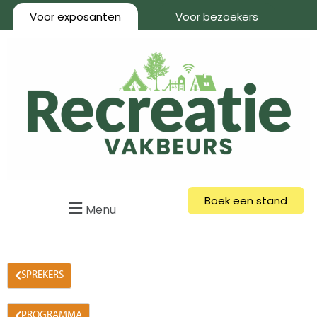
Voor exposanten
Voor bezoekers
Boek een stand
Menu
SPREKERS
PROGRAMMA