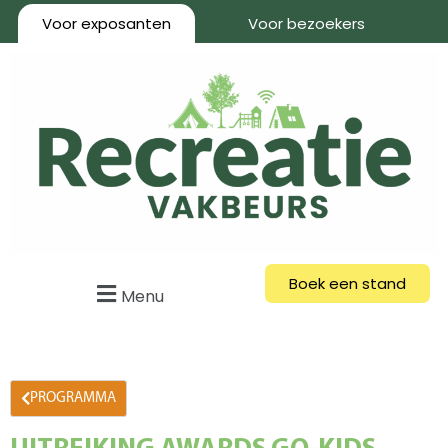
Voor exposanten
Voor bezoekers
Boek een stand
Menu
PROGRAMMA