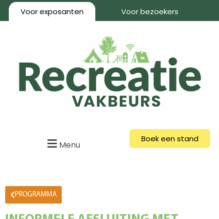
Voor exposanten
Voor bezoekers
Boek een stand
Menu
PROGRAMMA