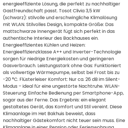
energieeffiziente Lösung, die perfekt zu nachhaltiger 
Gastfreundschaft passt. Tosot Clivia 3,5 kW 
(schwarz): stilvolle und erschwingliche Klimalösung 
mit WLAN. Stilvolles Design, kompakte Größe: Das 
mattschwarze Innengerät fügt sich perfekt in das 
authentische Interieur des Backhauses ein. 
Energieeffizientes Kühlen und Heizen: 
Energieeffizienzklasse A++ und Inverter-Technologie 
sorgen für niedrige Energiekosten und geringeren 
Gasverbrauch. Leistungsstark ohne Gas: Funktioniert 
als vollwertige Wärmepumpe, selbst bei Frost bis zu 
-20 °C. Flüsterleiser Komfort: Nur ca. 26 dB im Silent-
Modus – ideal für eine ungestörte Nachtruhe. WLAN-
Steuerung: Einfache Bedienung per Smartphone-App, 
sogar aus der Ferne. Das Ergebnis: ein elegant 
gestaltetes Gerät, das Komfort und Stil vereint. Diese 
Klimaanlage im Het Bakhuis beweist, dass 
nachhaltiger Gästekomfort nicht teuer sein muss. Eine 
Klimaanlage in einer Pension oder Ferienwohnung 