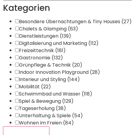
Kategorien
Besondere Übernachtungen & Tiny Houses
(27)
Chalets & Glamping
(63)
Dienstleistungen
(139)
Digitalisierung und Marketing
(112)
Freizeittechnik
(181)
Gastronomie
(132)
Grünpflege & Technik
(20)
Indoor Innovation Playground
(28)
Interieur und Styling
(144)
Mobilität
(22)
Schwimmbad und Wasser
(118)
Spiel & Bewegung
(129)
Tageserholung
(38)
Unterhaltung & Spiele
(54)
Wohnen im Freien
(84)