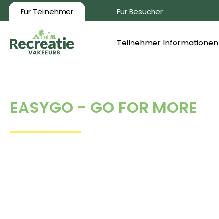
Für Teilnehmer
Für Besucher
Teilnehmer Informationen
EASYGO - GO FOR MORE
EasyGo
ist
ein
Servicepaket,
das
auf