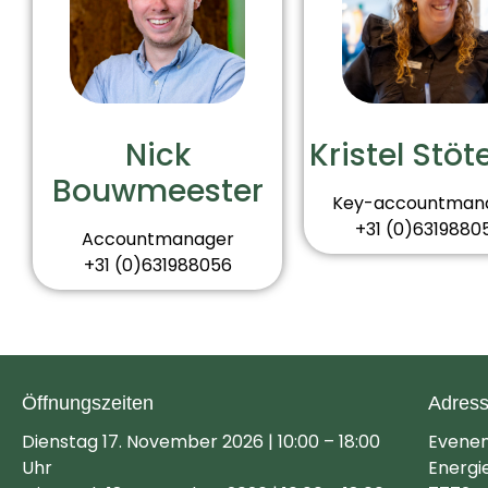
Kristel Stöt
Nick
Bouwmeester
Key-accountman
+31 (0)6319880
Accountmanager
+31 (0)631988056
Öffnungszeiten
Adres
Dienstag 17. November 2026 | 10:00 – 18:00
Evene
Uhr
Energi