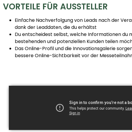
den
VORTEILE FÜR AUSSTELLER
neuesten
Entwicklungen
Einfache Nachverfolgung von Leads nach der Vera
der
dank der Leaddaten, die du erhältst
digitalen
Du entscheidest selbst, welche Informationen du m
Marketingtechnologie
bestehenden und potenziellen Kunden teilen möc
basiert.
Das Online-Profil und die Innovationsgalerie sorgen
Es
bessere Online-Sichtbarkeit vor der Messeteilna
ist
Teil
des
Standardangebots
von
Easyfairs,
aber
du
kannst
eines
der