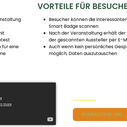
VORTEILE FÜR BESUCH
nstaltung
Besucher können die interessanten
Smart Badge scannen
it
Nach der Veranstaltung erhält der
htest
der gescannten Aussteller per E-M
 für eine
Auch wenn kein persönliches Gespr
hme
möglich, Daten auszutauschen
EASYGO
Wie
funktioniert
das
KONTAKTIERE UNS
Smart
Badge