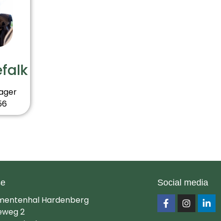
VRAGEN OF WIL JE MEER
INFORMATIE?
Neem gerust contact op, wij helpen je graag
efalk
ager
56
se
Social media
mentenhal Hardenberg
eweg 2