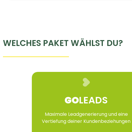
drei
Pakete
wählen,
das
am
besten
WELCHES PAKET WÄHLST DU?
zu
deinen
Zielen
passt.
GO
LEADS
Maximale Leadgenerierung und eine
Vertiefung deiner Kundenbeziehungen