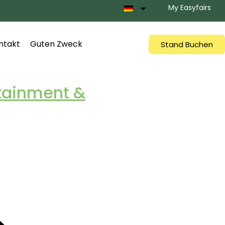
My Easyfairs
ntakt
Guten Zweck
Stand Buchen
rtainment &