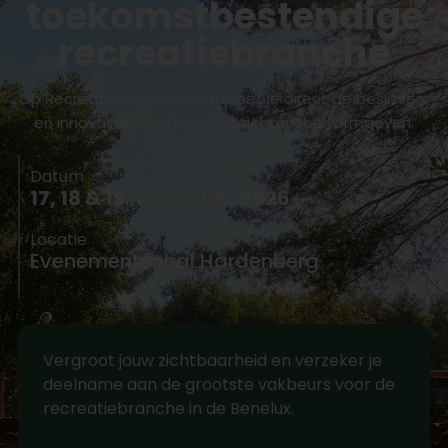
toekomstbestendige
recreatiebranche
Op Recreatie Vakbeurs ontmoet je direct de beslissers
en innovators die de recreatiebranche vormgeven.
Datum
17, 18 & 19 november 2026
Locatie
Evenementenhal Hardenberg
Vergroot jouw zichtbaarheid en verzeker je
deelname aan de grootste vakbeurs voor de
recreatiebranche in de Benelux.