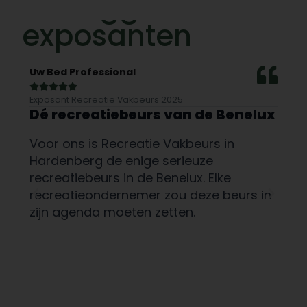
Dit zeggen onze
exposanten
Uw Bed Professional
EEZ







Exposant Recreatie Vakbeurs 2025
Expo
Dé recreatiebeurs van de Benelux
Va
la
Voor ons is Recreatie Vakbeurs in
Rec
Hardenberg de enige serieuze
mom
recreatiebeurs in de Benelux. Elke
ar
kom
recreatieondernemer zou deze beurs in
kwa
zijn agenda moeten zetten.
we 
lei