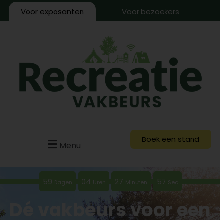
Voor exposanten
Voor bezoekers
Boek een stand
Menu
59
04
27
56
Dagen
Uren
Minuten
Sec
Dé vakbeurs voor een