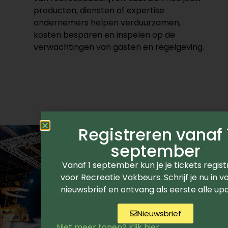
producten, diensten of expertise
ondernemers helpen verduurzamen,
kosten besparen en inspelen op de
verwachtingen van gasten en regelgeving.
Registreren vanaf 
september
Vanaf 1 september kun je je tickets regis
voor Recreatie Vakbeurs. Schrijf je nu in v
nieuwsbrief en ontvang als eerste alle up
Nieuwsbrief
Niet meer tonen? Klik hier.